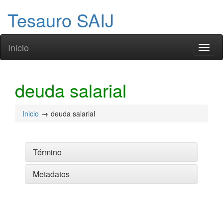
Tesauro SAIJ
Inicio
Toggl
naviga
deuda salarial
Inicio
deuda salarial
Término
Metadatos