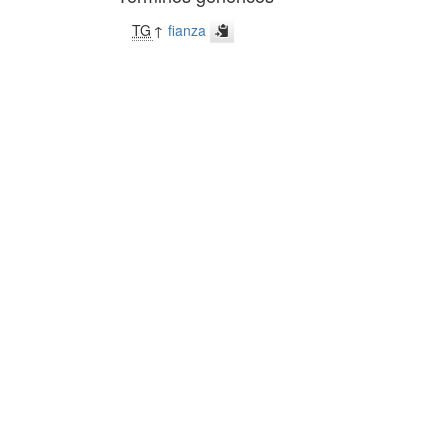
TG
↑
fianza