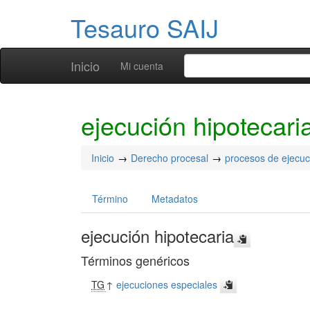
Tesauro SAIJ
Inicio
Mi cuenta
ejecución hipotecari
Inicio
Derecho procesal
procesos de ejecuc
Término
Metadatos
ejecución hipotecaria
Términos genéricos
TG
↑
ejecuciones especiales