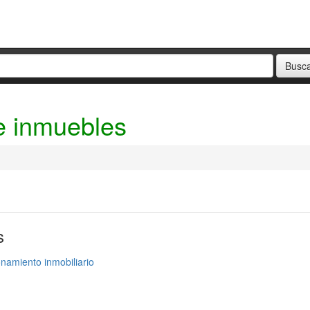
 inmuebles
s
amiento inmobiliario