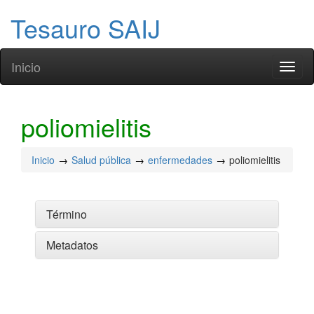
Tesauro SAIJ
Inicio
Toggl
naviga
poliomielitis
Inicio
Salud pública
enfermedades
poliomielitis
Término
Metadatos