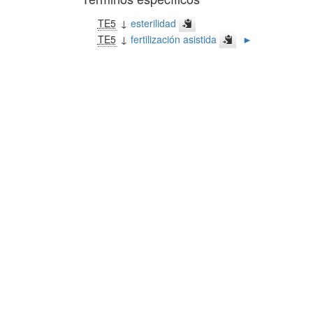
TE5
↓
esterilidad
TE5
↓
fertilización asistida
►