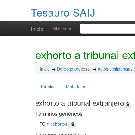
Tesauro SAIJ
Inicio
Mi cuenta
exhorto a tribunal ex
Inicio
Derecho procesal
actos y diligencias
Término
Metadatos
exhorto a tribunal extranjero
Términos genéricos
TG
↑
exhortos
Términos específicos