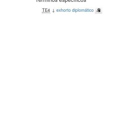
TE4
↓
exhorto diplomático