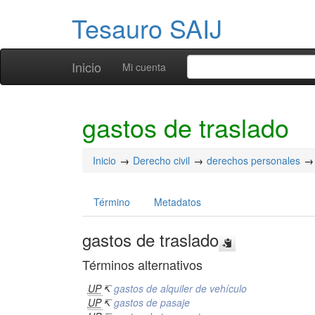
Tesauro SAIJ
Inicio
Mi cuenta
gastos de traslado
Inicio
Derecho civil
derechos personales
Término
Metadatos
gastos de traslado
Términos alternativos
UP
↸
gastos de alquiler de vehículo
UP
↸
gastos de pasaje