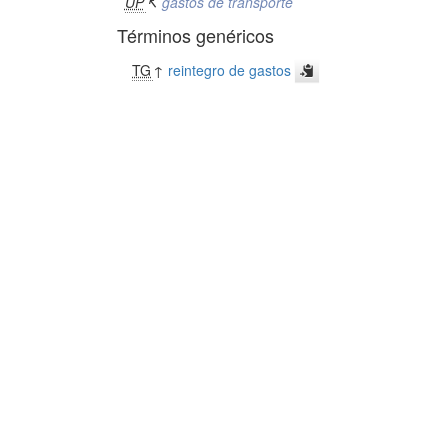
UP
↸
gastos de transporte
Términos genéricos
TG
↑
reintegro de gastos