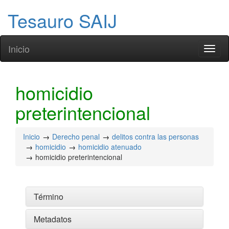
Tesauro SAIJ
Inicio
Toggl
naviga
homicidio
preterintencional
Inicio
Derecho penal
delitos contra las personas
homicidio
homicidio atenuado
homicidio preterintencional
Término
Metadatos