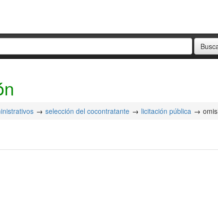
ón
nistrativos
selección del cocontratante
licitación pública
omisi