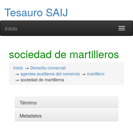
Tesauro SAIJ
Inicio
Toggl
naviga
sociedad de martilleros
Inicio
Derecho comercial
agentes auxiliares del comercio
martillero
sociedad de martilleros
Término
Metadatos