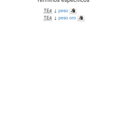
TE4
↓
peso
TE4
↓
peso oro