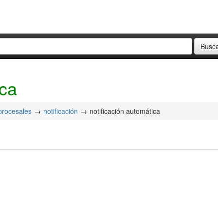
ica
 procesales
notificación
notificación automática