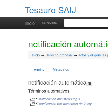
Tesauro SAIJ
Inicio
Mi cuenta
notificación automát
Inicio
Derecho procesal
actos y diligencias
Término
Metadatos
notificación automática
Términos alternativos
UP
↸
notificación ministerio legis
UP
↸
notificación por ministerio de la ley