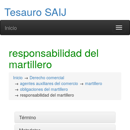
Tesauro SAIJ
Inicio
Toggl
naviga
responsabilidad del
martillero
Inicio
Derecho comercial
agentes auxiliares del comercio
martillero
obligaciones del martillero
responsabilidad del martillero
Término