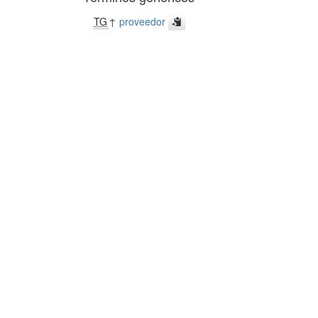
TG
↑
proveedor