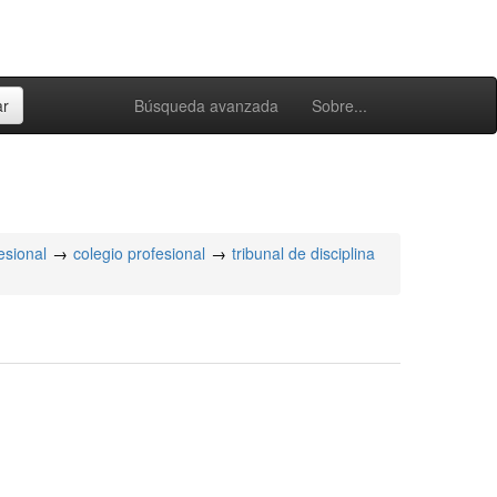
Búsqueda avanzada
Sobre...
esional
colegio profesional
tribunal de disciplina