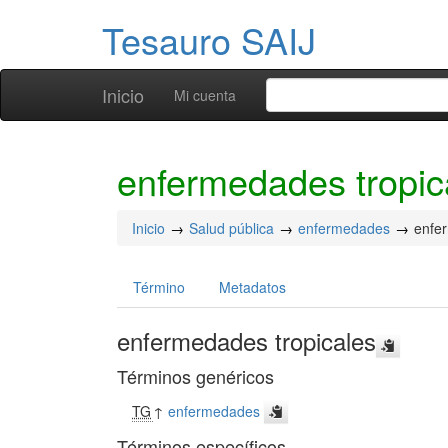
Tesauro SAIJ
Inicio
Mi cuenta
enfermedades tropic
Inicio
Salud pública
enfermedades
enfe
Término
Metadatos
enfermedades tropicales
Términos genéricos
TG
↑
enfermedades
Términos específicos