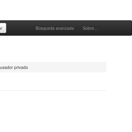
Búsqueda avanzada
Sobre...
cusador privado