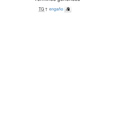
TG
↑
engaño