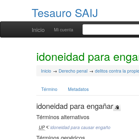
Tesauro SAIJ
Inicio
Mi cuenta
idoneidad para enga
Inicio
Derecho penal
delitos contra la prop
Término
Metadatos
idoneidad para engañar
Términos alternativos
UP
↸
idoneidad para causar engaño
Términos genéricos