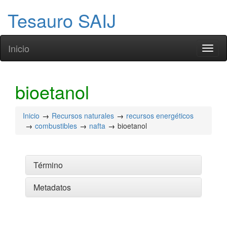
Tesauro SAIJ
Inicio
Toggl
naviga
bioetanol
Inicio
Recursos naturales
recursos energéticos
combustibles
nafta
bioetanol
Término
Metadatos