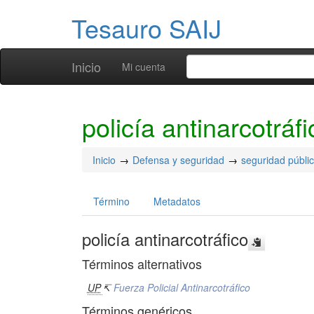
Tesauro SAIJ
Inicio
Mi cuenta
policía antinarcotráfi
Inicio
Defensa y seguridad
seguridad públi
Término
Metadatos
policía antinarcotráfico
Términos alternativos
UP
↸
Fuerza Policial Antinarcotráfico
Términos genéricos