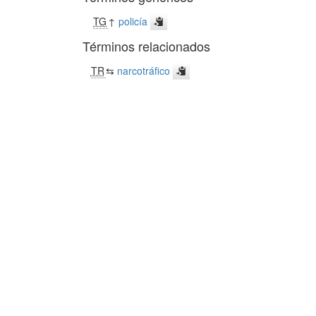
TG
↑
policía
Términos relacionados
TR
⇆
narcotráfico