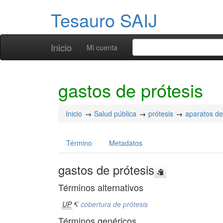
Tesauro SAIJ
Inicio
Mi cuenta
gastos de prótesis
Inicio
Salud pública
prótesis
aparatos de
Término
Metadatos
gastos de prótesis
Términos alternativos
UP
↸
cobertura de prótesis
Términos genéricos