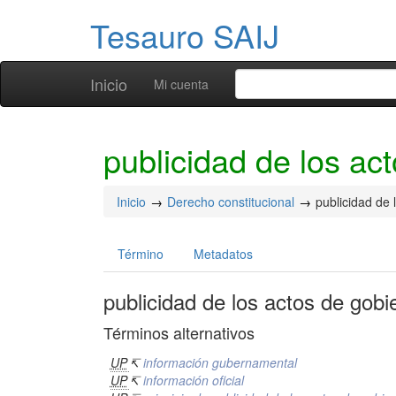
Tesauro SAIJ
Inicio
Mi cuenta
publicidad de los ac
Inicio
Derecho constitucional
publicidad de 
Término
Metadatos
publicidad de los actos de gobi
Términos alternativos
UP
↸
información gubernamental
UP
↸
información oficial