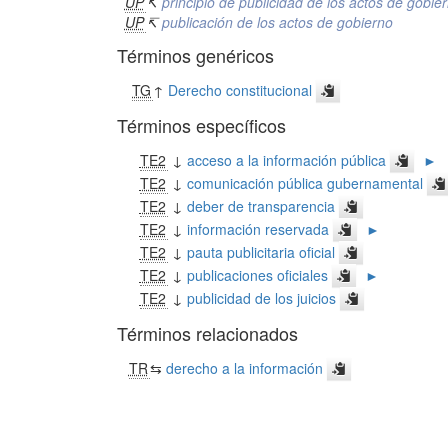
UP
↸
principio de publicidad de los actos de gobie
UP
↸
publicación de los actos de gobierno
Términos genéricos
TG
↑
Derecho constitucional
Términos específicos
TE2
↓
acceso a la información pública
►
TE2
↓
comunicación pública gubernamental
TE2
↓
deber de transparencia
TE2
↓
información reservada
►
TE2
↓
pauta publicitaria oficial
TE2
↓
publicaciones oficiales
►
TE2
↓
publicidad de los juicios
Términos relacionados
TR
⇆
derecho a la información