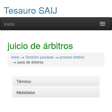
Tesauro SAIJ
Inicio
Toggl
naviga
juicio de árbitros
Inicio
Derecho procesal
proceso arbitral
juicio de árbitros
Término
Metadatos