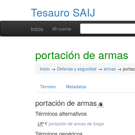
Tesauro SAIJ
Inicio
Mi cuenta
portación de armas
Inicio
Defensa y seguridad
armas
porta
Término
Metadatos
portación de armas
Términos alternativos
UP
↸
portación de armas de fuego
Términos genéricos