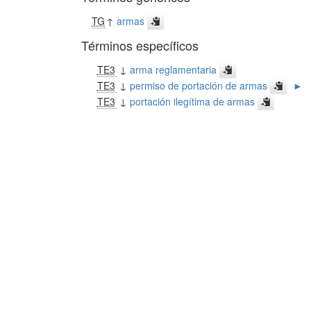
TG
↑
armas
Términos específicos
TE3
↓
arma reglamentaria
TE3
↓
permiso de portación de armas
►
TE3
↓
portación ilegítima de armas