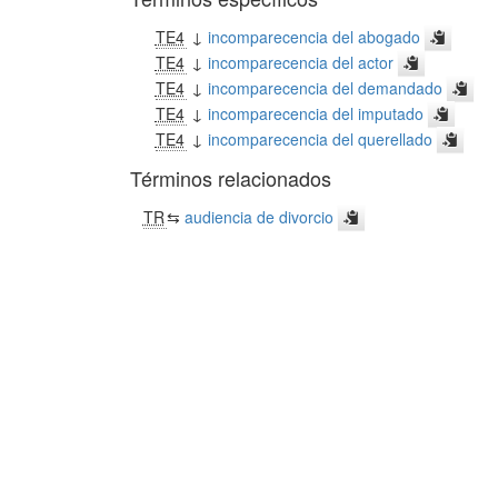
TE4
↓
incomparecencia del abogado
TE4
↓
incomparecencia del actor
TE4
↓
incomparecencia del demandado
TE4
↓
incomparecencia del imputado
TE4
↓
incomparecencia del querellado
Términos relacionados
TR
⇆
audiencia de divorcio