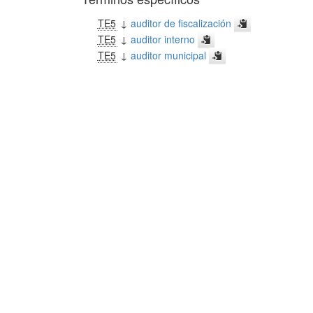
TE5
↓
auditor de fiscalización
TE5
↓
auditor interno
TE5
↓
auditor municipal