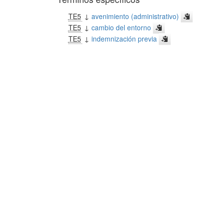
TE5
↓
avenimiento (administrativo)
TE5
↓
cambio del entorno
TE5
↓
indemnización previa