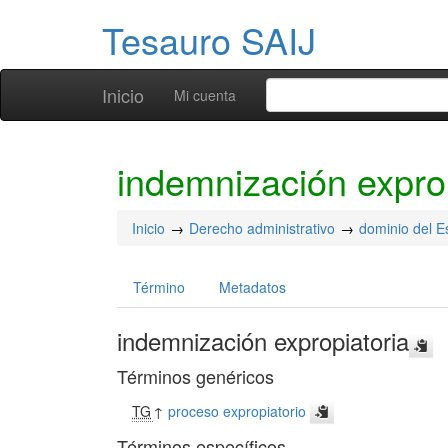
Tesauro SAIJ
Inicio
Mi cuenta
indemnización expro
Inicio
Derecho administrativo
dominio del E
Término
Metadatos
indemnización expropiatoria
Términos genéricos
TG
↑
proceso expropiatorio
Términos específicos