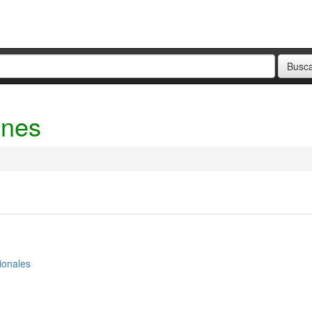
ones
sionales