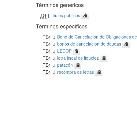
Términos genéricos
TG
↑
títulos públicos
Términos específicos
TE4
↓
Bono de Cancelación de Obligaciones de 
TE4
↓
bonos de cancelación de deudas
TE4
↓
LECOP
TE4
↓
letra fiscal de liquidez
TE4
↓
patacón
TE4
↓
recompra de letras