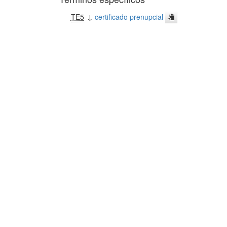
TE5
↓
certificado prenupcial