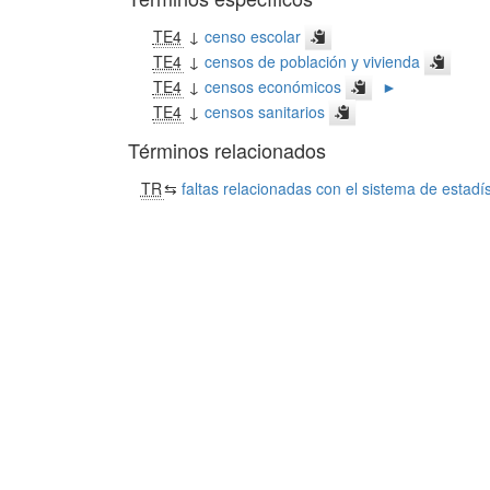
TE4
↓
censo escolar
TE4
↓
censos de población y vivienda
TE4
↓
censos económicos
►
TE4
↓
censos sanitarios
Términos relacionados
TR
⇆
faltas relacionadas con el sistema de estadí