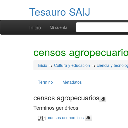
Tesauro SAIJ
Inicio
Mi cuenta
censos agropecuari
Inicio
Cultura y educación
ciencia y tecnolo
Término
Metadatos
censos agropecuarios
Términos genéricos
TG
↑
censos económicos