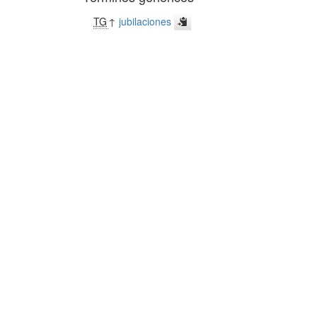
TG
↑
jubilaciones