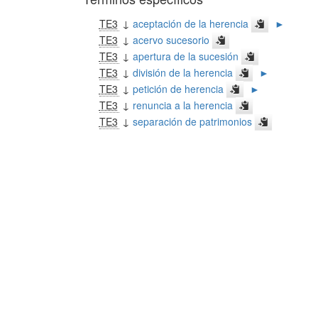
TE3
↓
aceptación de la herencia
►
TE3
↓
acervo sucesorio
TE3
↓
apertura de la sucesión
TE3
↓
división de la herencia
►
TE3
↓
petición de herencia
►
TE3
↓
renuncia a la herencia
TE3
↓
separación de patrimonios