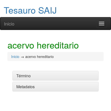
Tesauro SAIJ
Inicio
Toggl
naviga
acervo hereditario
Inicio
acervo hereditario
Término
Metadatos