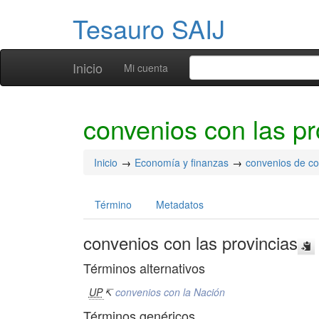
Tesauro SAIJ
Inicio
Mi cuenta
convenios con las pr
Inicio
Economía y finanzas
convenios de c
Término
Metadatos
convenios con las provincias
Términos alternativos
UP
↸
convenios con la Nación
Términos genéricos