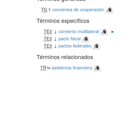
TG
↑
convenios de cooperación
Términos específicos
TE3
↓
convenio multilateral
►
TE3
↓
pacto fiscal
TE3
↓
pactos federales
Términos relacionados
TR
⇆
asistencia financiera