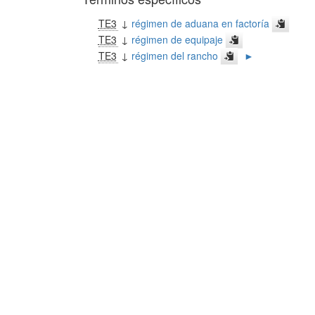
TE3
↓
régimen de aduana en factoría
TE3
↓
régimen de equipaje
TE3
↓
régimen del rancho
►