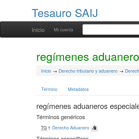
Tesauro SAIJ
Inicio
Mi cuenta
regímenes aduanero
Inicio
Derecho tributario y aduanero
Derech
Término
Metadatos
regímenes aduaneros especial
Términos genéricos
TG
↑
Derecho Aduanero
Términos específicos