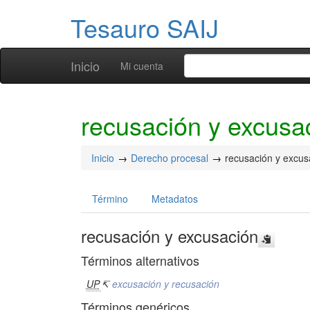
Tesauro SAIJ
Inicio
Mi cuenta
recusación y excusa
Inicio
Derecho procesal
recusación y excus
Término
Metadatos
recusación y excusación
Términos alternativos
UP
↸
excusación y recusación
Términos genéricos