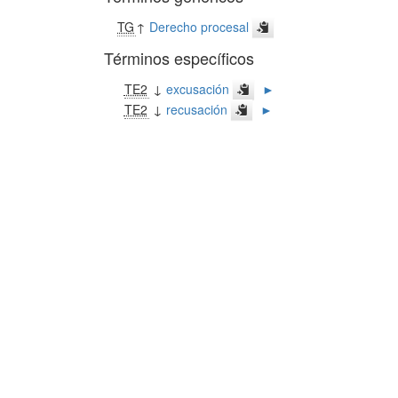
TG
↑
Derecho procesal
Términos específicos
TE2
↓
excusación
►
TE2
↓
recusación
►