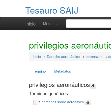
Tesauro SAIJ
Inicio
Mi cuenta
privilegios aeronáuti
Inicio
Derecho aeronáutico
aeronaves
d
Término
Metadatos
privilegios aeronáuticos
Términos genéricos
TG
↑
derechos sobre aeronaves