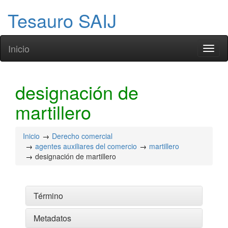
Tesauro SAIJ
Inicio
Toggl
naviga
designación de
martillero
Inicio
Derecho comercial
agentes auxiliares del comercio
martillero
designación de martillero
Término
Metadatos