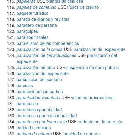
papeleras
USE
plantas de celulosa
papeles de comercio
USE
títulos de crédito
paquete turístico
parada de diarios y revistas
paradero de persona
paragolpes
paraísos fiscales
paralelismo de las competencias
paralización de la causa
USE
paralización del expediente
paralización de las actuaciones
USE
paralización del
expediente
paralización de obra
USE
suspensión de obra pública
paralización del expediente
parcelación del sumario
parcelas
parentalidad compartida
parentalidad voluntaria
USE
voluntad procreacional
parentesco
parentesco por afinidad
parentesco por consanguinidad
parentesco por línea recta
USE
pariente por línea recta
paridad cambiaria
paridad de género
USE
igualdad de género