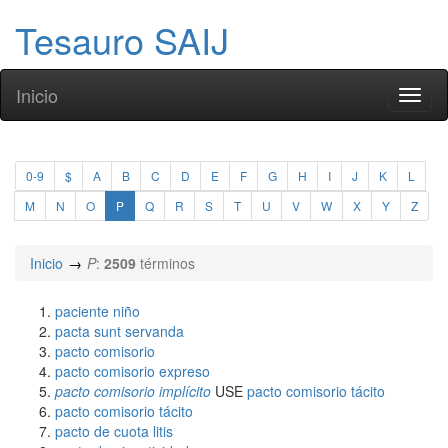
Tesauro SAIJ
Inicio
Toggl
naviga
0-9
$
A
B
C
D
E
F
G
H
I
J
K
L
M
N
O
P
Q
R
S
T
U
V
W
X
Y
Z
Inicio
P
:
2509
términos
paciente niño
pacta sunt servanda
pacto comisorio
pacto comisorio expreso
pacto comisorio implícito
USE
pacto comisorio tácito
pacto comisorio tácito
pacto de cuota litis