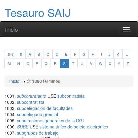
Tesauro SAIJ
Inicio
Toggl
naviga
0-9
$
A
B
C
D
E
F
G
H
I
J
K
L
M
N
O
P
Q
R
S
T
U
V
W
X
Y
Z
Inicio
S
:
1380
términos
subcontratante
USE
subcontratista
subcontratista
subdelegación de facultades
subdelegado gremial
subdirectores generales de la DGI
SUBE
USE
sistema único de boleto electrónico
subgrupos de trabajo