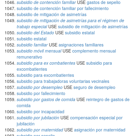
subsidio de contención familiar
USE
gastos de sepelio
subsidio de contención familiar por fallecimiento
subsidio de mitigación de asimetrías
subsidio de mitigación de asimetrías para el régimen de
trabajo especial
USE
subsidio de mitigación de asimetrías
subsidio del Estado
USE
subsidio estatal
subsidio estatal
subsidio familiar
USE
asignaciones familiares
subsidio móvil mensual
USE
complemento mensual
remunerativo
subsidio para ex combatientes
USE
subsidio para
excombatientes
subsidio para excombatientes
subsidio para trabajadoras voluntarias vecinales
subsidio por desempleo
USE
seguro de desempleo
subsidio por fallecimiento
subsidio por gastos de comida
USE
reintegro de gastos de
comida
subsidio por incapacidad
subsidio por jubilación
USE
compensación especial por
jubilación
subsidio por maternidad
USE
asignación por maternidad
subsidio por sepelio