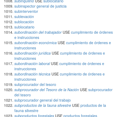
subinquilino
USE
sublocatario
subinspector general de justicia
subinterventor
sublevación
sublocación
sublocatario
subordinación del trabajador
USE
cumplimiento de órdenes
e instrucciones
subordinación económica
USE
cumplimiento de órdenes e
instrucciones
subordinación jurídica
USE
cumplimiento de órdenes e
instrucciones
subordinación laboral
USE
cumplimiento de órdenes e
instrucciones
subordinación técnica
USE
cumplimiento de órdenes e
instrucciones
subprocurador del tesoro
subprocurador del Tesoro de la Nación
USE
subprocurador
del tesoro
subprocurador general del trabajo
subproductos de la fauna silvestre
USE
productos de la
fauna silvestre
subproductos forestales
USE
productos forestales