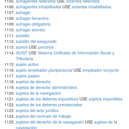
sufragantes fallecidos
USE
votantes fallecidos
sufragantes inhabilitados
USE
votantes inhabilitados
sufragio
sufragio femenino
sufragio obligatorio
sufragio secreto
suicidio
suicidio del asegurado
suinos
USE
porcinos
SUIST
USE
Sistema Unificado de Información Social y
Tributaria
sujeto activo
sujeto empleador pluripersonal
USE
empleador conjunto
sujeto pasivo
sujetos de derecho
sujetos de derecho administrativo
sujetos de la navegación
sujetos de los deberes impositivos
USE
sujetos imponibles
sujetos de los deberes previsionales
sujetos del acto jurídico
sujetos del contrato de trabajo
sujetos del derecho de la navegación
USE
sujetos de la
navegación