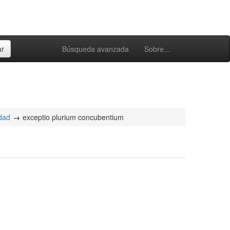
Búsqueda avanzada
Sobre...
idad
exceptio plurium concubentium