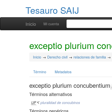
Tesauro SAIJ
Inicio
Mi cuenta
exceptio plurium co
Inicio
Derecho civil
relaciones de familia
Término
Metadatos
exceptio plurium concubentium
Términos alternativos
UP
↸
pluralidad de concubinos
Términos genéricos