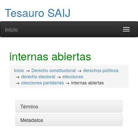
Tesauro SAIJ
Inicio
Toggl
naviga
internas abiertas
Inicio
Derecho constitucional
derechos políticos
derecho electoral
elecciones
elecciones partidarias
internas abiertas
Término
Metadatos