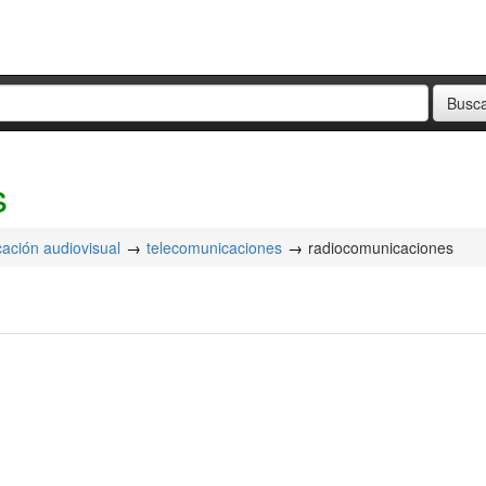
s
cación audiovisual
telecomunicaciones
radiocomunicaciones