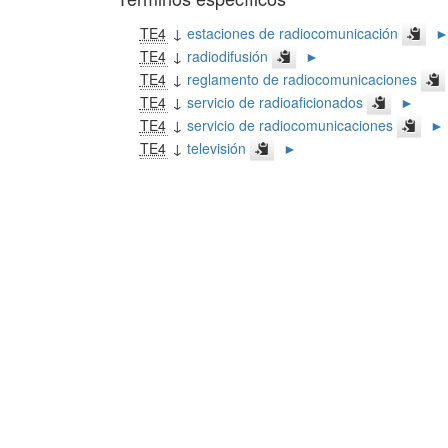
TE4
↓
estaciones de radiocomunicación
TE4
↓
radiodifusión
►
TE4
↓
reglamento de radiocomunicaciones
TE4
↓
servicio de radioaficionados
►
TE4
↓
servicio de radiocomunicaciones
►
TE4
↓
televisión
►