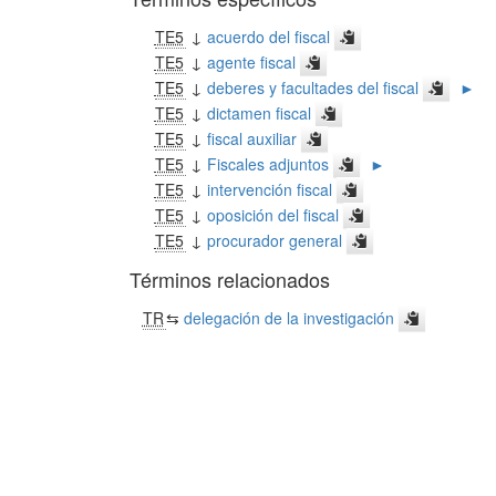
TE5
↓
acuerdo del fiscal
TE5
↓
agente fiscal
TE5
↓
deberes y facultades del fiscal
►
TE5
↓
dictamen fiscal
TE5
↓
fiscal auxiliar
TE5
↓
Fiscales adjuntos
►
TE5
↓
intervención fiscal
TE5
↓
oposición del fiscal
TE5
↓
procurador general
Términos relacionados
TR
⇆
delegación de la investigación