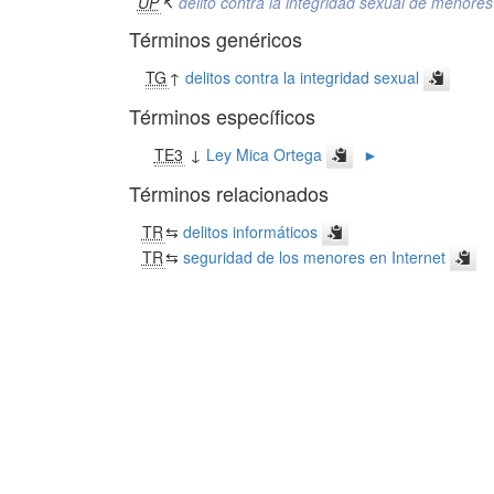
UP
↸
delito contra la integridad sexual de menores
Términos genéricos
TG
↑
delitos contra la integridad sexual
Términos específicos
TE3
↓
Ley Mica Ortega
►
Términos relacionados
TR
⇆
delitos informáticos
TR
⇆
seguridad de los menores en Internet