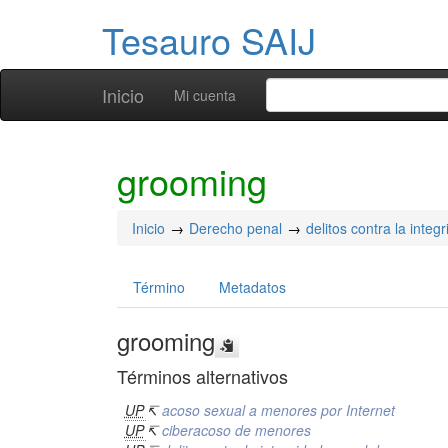
Tesauro SAIJ
Inicio
Mi cuenta
grooming
Inicio
Derecho penal
delitos contra la integ
Término
Metadatos
grooming
Términos alternativos
UP
↸
acoso sexual a menores por Internet
UP
↸
ciberacoso de menores