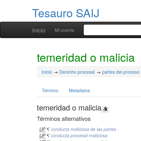
Tesauro SAIJ
Inicio
Mi cuenta
temeridad o malicia
Inicio
Derecho procesal
partes del proceso
Término
Metadatos
temeridad o malicia
Términos alternativos
UP
↸
conducta maliciosa de las partes
UP
↸
conducta procesal maliciosa