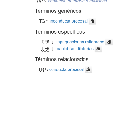
UP
↸
conducta temeraria o maliciosa
Términos genéricos
TG
↑
inconducta procesal
Términos específicos
TE5
↓
impugnaciones reiteradas
TE5
↓
maniobras dilatorias
Términos relacionados
TR
⇆
conducta procesal