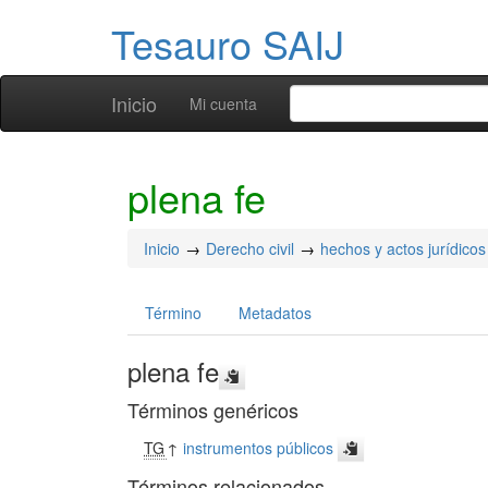
Tesauro SAIJ
Inicio
Mi cuenta
plena fe
Inicio
Derecho civil
hechos y actos jurídicos
Término
Metadatos
plena fe
Términos genéricos
TG
↑
instrumentos públicos
Términos relacionados