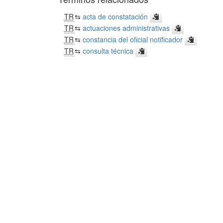
TR
⇆
acta de constatación
TR
⇆
actuaciones administrativas
TR
⇆
constancia del oficial notificador
TR
⇆
consulta técnica